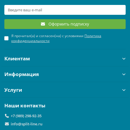
ЧИЛЛЕРЫ И ФАНКОЙЛЫ
УВЛАЖНИТЕЛИ ВОЗДУХА
ТЕПЛОВЫЕ ПУШКИ
ТРУБЫ, ШЛАНГИ И ФИТИНГИ
ОНЛАЙН-КАЛЬКУЛЯТОР
КРЫШНЫЕ КОНДИЦИОНЕРЫ (РУФТОПЫ)
ТЕПЛЫЕ ПОЛЫ
Оформить подписку
Я прочитал(а) и согласен(на) с условиями
Политика
ПРЕЦИЗИОННЫЕ КОНДИЦИОНЕРЫ
ТЕРМОРЕГУЛЯТОРЫ
конфиденциальности
ХОЛОДИЛЬНЫЕ МАШИНЫ
ЭЛЕКТРОКАМИНЫ
Клиентам
ЦЕНТРАЛЬНЫЕ КОНДИЦИОНЕРЫ
Информация
Услуги
Наши контакты
+7 (989) 298-92-35
info@split-line.ru