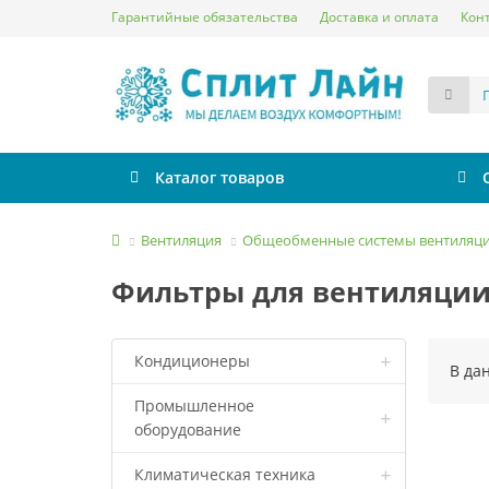
Гарантийные обязательства
Доставка и оплата
Кон
Каталог товаров
Вентиляция
Общеобменные системы вентиляц
Фильтры для вентиляци
Кондиционеры
В да
Промышленное
Сплит-системы
оборудование
Инверторные сплит-
до 20 м² (07 BTU)
Климатическая техника
системы
Канальные