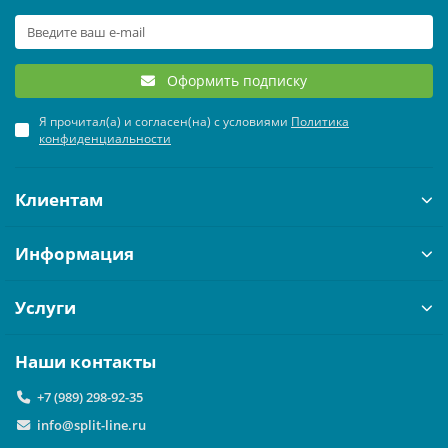
ЧИЛЛЕРЫ И ФАНКОЙЛЫ
УВЛАЖНИТЕЛИ ВОЗДУХА
ТЕПЛОВЫЕ ПУШКИ
ТРУБЫ, ШЛАНГИ И ФИТИНГИ
ОНЛАЙН-КАЛЬКУЛЯТОР
Оформить подписку
КРЫШНЫЕ КОНДИЦИОНЕРЫ (РУФТОПЫ)
ТЕПЛЫЕ ПОЛЫ
Я прочитал(а) и согласен(на) с условиями
Политика
ПРЕЦИЗИОННЫЕ КОНДИЦИОНЕРЫ
ТЕРМОРЕГУЛЯТОРЫ
конфиденциальности
ХОЛОДИЛЬНЫЕ МАШИНЫ
ЭЛЕКТРОКАМИНЫ
Клиентам
ЦЕНТРАЛЬНЫЕ КОНДИЦИОНЕРЫ
Информация
Услуги
Наши контакты
+7 (989) 298-92-35
info@split-line.ru