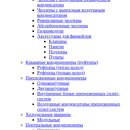
конденсатора
Чиллеры с выносным воздушным
конденсатором
Реверсивные чиллеры
Абсорбционные чиллеры
Гидромодули
Аксессуары для фанкойлов
Клапаны
Панели
Поддоны
Пульты
Крышные кондиционеры (руфтопы)
Руфтопы (тепло-холод)
Руфтопы (только холод)
Прецизионные кондиционеры
Одноконтурные
Двухконтурные
Внутренние блоки прецизионных сплит-
систем
Воздушные конденсаторы прецизионных
сплит-систем
Холодильные машины
Модульные
Центральные кондиционеры