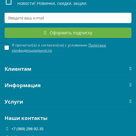
новости! Новинки, скидки, акции.
ЧИЛЛЕРЫ И ФАНКОЙЛЫ
УВЛАЖНИТЕЛИ ВОЗДУХА
ТЕПЛОВЫЕ ПУШКИ
ТРУБЫ, ШЛАНГИ И ФИТИНГИ
ОНЛАЙН-КАЛЬКУЛЯТОР
КРЫШНЫЕ КОНДИЦИОНЕРЫ (РУФТОПЫ)
ТЕПЛЫЕ ПОЛЫ
Оформить подписку
ПРЕЦИЗИОННЫЕ КОНДИЦИОНЕРЫ
ТЕРМОРЕГУЛЯТОРЫ
Я прочитал(а) и согласен(на) с условиями
Политика
конфиденциальности
ХОЛОДИЛЬНЫЕ МАШИНЫ
ЭЛЕКТРОКАМИНЫ
Клиентам
ЦЕНТРАЛЬНЫЕ КОНДИЦИОНЕРЫ
Информация
Услуги
Наши контакты
+7 (989) 298-92-35