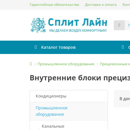
Гарантийные обязательства
Доставка и оплата
Кон
Каталог товаров
Промышленное оборудование
Прецизионные 
Внутренние блоки преци
Кондиционеры
В да
Промышленное
Сплит-системы
оборудование
Инверторные сплит-
до 20 м² (07 BTU)
системы
Канальные