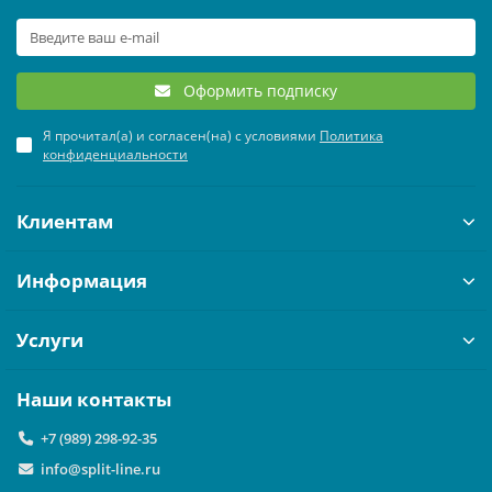
ЧИЛЛЕРЫ И ФАНКОЙЛЫ
УВЛАЖНИТЕЛИ ВОЗДУХА
ТЕПЛОВЫЕ ПУШКИ
ТРУБЫ, ШЛАНГИ И ФИТИНГИ
ОНЛАЙН-КАЛЬКУЛЯТОР
КРЫШНЫЕ КОНДИЦИОНЕРЫ (РУФТОПЫ)
ТЕПЛЫЕ ПОЛЫ
Оформить подписку
Я прочитал(а) и согласен(на) с условиями
Политика
ПРЕЦИЗИОННЫЕ КОНДИЦИОНЕРЫ
ТЕРМОРЕГУЛЯТОРЫ
конфиденциальности
ХОЛОДИЛЬНЫЕ МАШИНЫ
ЭЛЕКТРОКАМИНЫ
Клиентам
ЦЕНТРАЛЬНЫЕ КОНДИЦИОНЕРЫ
Информация
Услуги
Наши контакты
+7 (989) 298-92-35
info@split-line.ru