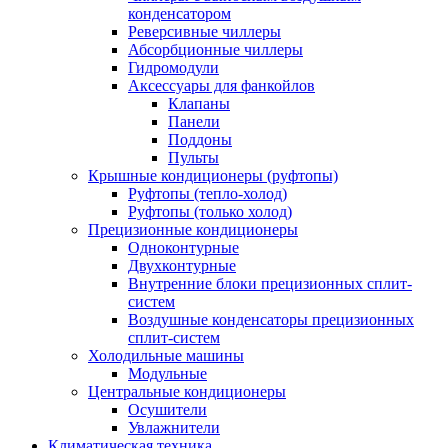
конденсатором
Реверсивные чиллеры
Абсорбционные чиллеры
Гидромодули
Аксессуары для фанкойлов
Клапаны
Панели
Поддоны
Пульты
Крышные кондиционеры (руфтопы)
Руфтопы (тепло-холод)
Руфтопы (только холод)
Прецизионные кондиционеры
Одноконтурные
Двухконтурные
Внутренние блоки прецизионных сплит-
систем
Воздушные конденсаторы прецизионных
сплит-систем
Холодильные машины
Модульные
Центральные кондиционеры
Осушители
Увлажнители
Климатическая техника