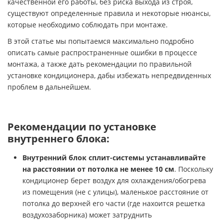
качественной его работы, без риска выхода из строя,
существуют определенные правила и некоторые нюансы,
ЧИЛЛЕРЫ И ФАНКОЙЛЫ
УВЛАЖНИТЕЛИ ВОЗДУХА
ТЕПЛОВЫЕ ПУШКИ
ТРУБЫ, ШЛАНГИ И ФИТИНГИ
которые необходимо соблюдать при монтаже.
КРЫШНЫЕ КОНДИЦИОНЕРЫ (РУФТОПЫ)
ТЕПЛЫЕ ПОЛЫ
В этой статье мы попытаемся максимально подробно
описать самые распространенные ошибки в процессе
монтажа, а также дать рекомендации по правильной
ПРЕЦИЗИОННЫЕ КОНДИЦИОНЕРЫ
ТЕРМОРЕГУЛЯТОРЫ
установке кондиционера, дабы избежать непредвиденных
проблем в дальнейшем.
ХОЛОДИЛЬНЫЕ МАШИНЫ
ЭЛЕКТРОКАМИНЫ
ЦЕНТРАЛЬНЫЕ КОНДИЦИОНЕРЫ
Рекомендации по установке
внутреннего блока:
Внутренний блок сплит-системы устанавливайте
на расстоянии от потолка не менее 10 см
. Поскольку
кондиционер берет воздух для охлаждения/обогрева
из помещения (не с улицы), маленькое расстояние от
потолка до верхней его части (где нахоится решетка
воздухозаборника) может затруднить