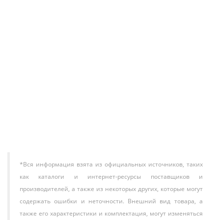
Напольно-потолочный кондиционер HAIER
AC50S2SG1FA / 1U50S2SJ3FA
150 100 ₽
В корзину
*Вся информация взята из официальных источников, таких
как каталоги и интернет-ресурсы поставщиков и
производителей, а также из некоторых других, которые могут
содержать ошибки и неточности. Внешний вид товара, а
также его характеристики и комплектация, могут изменяться