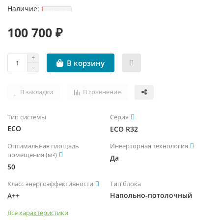
ЧИЛЛЕРЫ И ФАНКОЙЛЫ
УВЛАЖНИТЕЛИ ВОЗДУХА
ТЕПЛОВЫЕ ПУШКИ
ТРУБЫ, ШЛАНГИ И ФИТИНГИ
100 700 ₽
КРЫШНЫЕ КОНДИЦИОНЕРЫ (РУФТОПЫ)
ТЕПЛЫЕ ПОЛЫ
В корзину
ПРЕЦИЗИОННЫЕ КОНДИЦИОНЕРЫ
ТЕРМОРЕГУЛЯТОРЫ
ХОЛОДИЛЬНЫЕ МАШИНЫ
ЭЛЕКТРОКАМИНЫ
В закладки
В сравнение
ЦЕНТРАЛЬНЫЕ КОНДИЦИОНЕРЫ
Тип системы
Серия
ECO
ECO R32
Оптимальная площадь
Инверторная технология
помещения (м²)
Да
50
Класс энергоэффективности
Тип блока
Напольно-потолочный
A++
Все характеристики