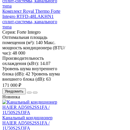
Комплект Royal Thermo Forte
Integro RTFD-48LAKHN1
сплит-системы, канального
типа
Серия:
Forte Integro
Оптимальная площадь
помещения (м²):
140
Макс.
мощность кондиционера (BTU/
час):
48 000
Производительность
охлаждения (кВт):
14.07
Уровень шума внутреннего
блока (dB):
42
Уровень шума
внешнего блока (dB):
63
171 000 ₽
Уведомить
Новинка
Канальный кондиционер
HAIER AD50S2SS1FA /
1U50S2SJ3FA