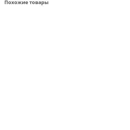
Похожие товары
Комплект Ballu BLCI_A_D-48HN8_V3 инверторной сплит-
системы, канального типа
190 400 ₽
Уведомить