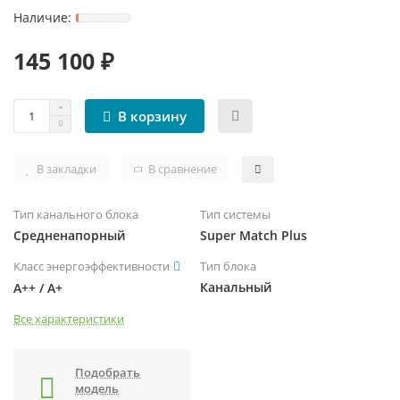
ЧИЛЛЕРЫ И ФАНКОЙЛЫ
УВЛАЖНИТЕЛИ ВОЗДУХА
ТЕПЛОВЫЕ ПУШКИ
ТРУБЫ, ШЛАНГИ И ФИТИНГИ
145 100 ₽
КРЫШНЫЕ КОНДИЦИОНЕРЫ (РУФТОПЫ)
ТЕПЛЫЕ ПОЛЫ
В корзину
ПРЕЦИЗИОННЫЕ КОНДИЦИОНЕРЫ
ТЕРМОРЕГУЛЯТОРЫ
ХОЛОДИЛЬНЫЕ МАШИНЫ
ЭЛЕКТРОКАМИНЫ
В закладки
В сравнение
ЦЕНТРАЛЬНЫЕ КОНДИЦИОНЕРЫ
Тип канального блока
Тип системы
Средненапорный
Super Match Plus
Класс энергоэффективности
Тип блока
Канальный
А++ / А+
Все характеристики
Подобрать
модель