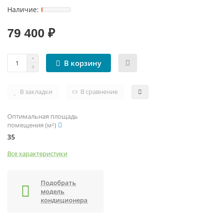
ЧИЛЛЕРЫ И ФАНКОЙЛЫ
УВЛАЖНИТЕЛИ ВОЗДУХА
ТЕПЛОВЫЕ ПУШКИ
ТРУБЫ, ШЛАНГИ И ФИТИНГИ
79 400 ₽
КРЫШНЫЕ КОНДИЦИОНЕРЫ (РУФТОПЫ)
ТЕПЛЫЕ ПОЛЫ
В корзину
ПРЕЦИЗИОННЫЕ КОНДИЦИОНЕРЫ
ТЕРМОРЕГУЛЯТОРЫ
ХОЛОДИЛЬНЫЕ МАШИНЫ
ЭЛЕКТРОКАМИНЫ
В закладки
В сравнение
ЦЕНТРАЛЬНЫЕ КОНДИЦИОНЕРЫ
Оптимальная площадь
помещения (м²)
35
Все характеристики
Подобрать
модель
кондиционера