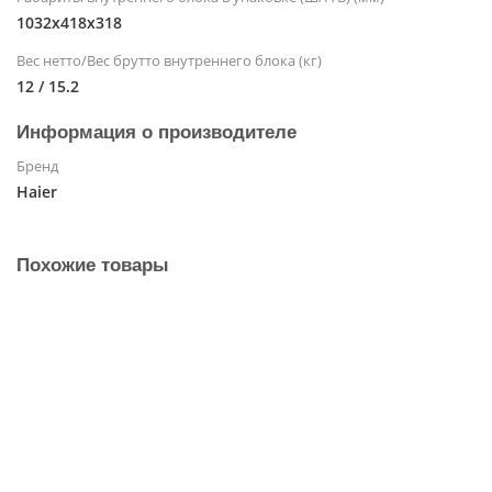
1032х418х318
Вес нетто/Вес брутто внутреннего блока (кг)
12 / 15.2
Информация о производителе
Бренд
Haier
Похожие товары
Настенный внутренний блок Haier Jade SM AS50S2SJ3FA-
S