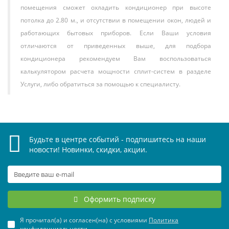
помещения сможет охладить кондиционер при высоте
потолка до 2.80 м., и отсутствии в помещении окон, людей и
работающих бытовых приборов. Если Ваши условия
отличаются от приведенных выше, для подбора
кондиционера рекомендуем Вам воспользоваться
калькулятором расчета мощности сплит-систем в разделе
Услуги, либо обратиться за помощью к специалисту.
Будьте в центре событий - подпишитесь на наши
новости! Новинки, скидки, акции.
Оформить подписку
Я прочитал(а) и согласен(на) с условиями
Политика
конфиденциальности