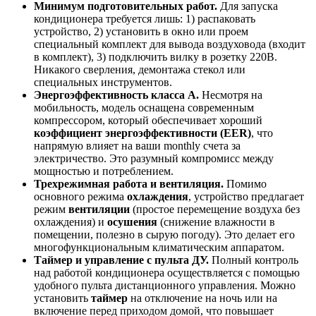
Минимум подготовительных работ.
Для запуска
кондиционера требуется лишь: 1) распаковать
устройство, 2) установить в окно или проем
специальный комплект для вывода воздуховода (входит
в комплект), 3) подключить вилку в розетку 220В.
Никакого сверления, демонтажа стекол или
специальных инструментов.
Энергоэффективность класса А.
Несмотря на
мобильность, модель оснащена современным
компрессором, который обеспечивает хороший
коэффициент энергоэффективности (EER)
, что
напрямую влияет на ваши monthly счета за
электричество. Это разумный компромисс между
мощностью и потреблением.
Трехрежимная работа и вентиляция.
Помимо
основного режима
охлаждения
, устройство предлагает
режим
вентиляции
(простое перемещение воздуха без
охлаждения) и
осушения
(снижение влажности в
помещении, полезно в сырую погоду). Это делает его
многофункциональным климатическим аппаратом.
Таймер и управление с пульта ДУ.
Полный контроль
над работой кондиционера осуществляется с помощью
удобного пульта дистанционного управления. Можно
установить
таймер
на отключение на ночь или на
включение перед приходом домой, что повышает