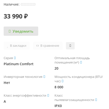
ЧИЛЛЕРЫ И ФАНКОЙЛЫ
УВЛАЖНИТЕЛИ ВОЗДУХА
ТЕПЛОВЫЕ ПУШКИ
ТРУБЫ, ШЛАНГИ И ФИТИНГИ
33 990 ₽
КРЫШНЫЕ КОНДИЦИОНЕРЫ (РУФТОПЫ)
ТЕПЛЫЕ ПОЛЫ
Уведомить
ПРЕЦИЗИОННЫЕ КОНДИЦИОНЕРЫ
ТЕРМОРЕГУЛЯТОРЫ
ХОЛОДИЛЬНЫЕ МАШИНЫ
ЭЛЕКТРОКАМИНЫ
В закладки
В сравнение
ЦЕНТРАЛЬНЫЕ КОНДИЦИОНЕРЫ
Серия
Оптимальная площадь
помещения (м²)
Platinum Comfort
20
Инверторная технология
Мощность кондиционера (BTU/
час)
Нет
8 000
Класс энергоэффективности
Класс
пылевлагозащищенности
A
IPX0