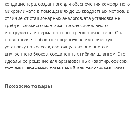
кондиционера, созданного для обеспечения комфортного
микроклимата в помещениях до 25 квадратных метров. В
отличие от стационарных аналогов, эта установка не
требует сложного монтажа, профессионального
инструмента и перманентного крепления к стене. Она
представляет собой полноценную климатическую
установку на колесах, состоящую из внешнего и
внутреннего блоков, соединенных гибким шлангом. Это
идеальное решение для арендованных квартир, офисов,
гостиниц, временых помещений или тех случаев, когда
монтаж встроенной системы невозможен. Модель
BPHS-
08H
относится к серии Platinum Comfort, что гарантирует
Похожие товары
высочайшее качество сборки, передовые технологии
очистки воздуха и тихую работу.
Ключевые преимущества и
уникальные особенности Ballu BPHS-
Кондиционер мобильный AC ELECTRIC ACE-07 FH/N6
08H
Выбирая
Ballu Platinum Comfort BPHS-08H
, вы получаете