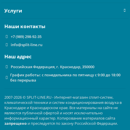
альтернатива моноблокам, которые шумят и менее
эффективны. Здесь внешний компрессор вынесен
Услуги
наружу, что обеспечивает тишину внутри.
Здоровье и чистый воздух
. Благодаря
Наши контакты
многоуровневой фильтрации с плазменным
кластером, кондиционер особенно актуален для
+7 (989) 298-92-35
аллергиков, семей с детьми и в помещениях с
info@split-line.ru
повышенными требованиями к гигиене.
Гибкость размещения
. Можно охлаждать гостиную
Наш адрес
днем, а вечером перекатить в спальню.
Российская Федерация, г. Краснодар, 350000
Арендованное жилье или временные помещения
.
Не нужно согласовывать изменения в квартире с
График работы: с понедельника по пятницу с 9:00 до 18:00
без перерыва
арендодателем.
Почему стоит купить Ballu Platinum
Comfort BPHS-08H именно у нас?
2007-2026 © SPLIT-LINE.RU - Интернет-магазин сплит-систем,
климатической техники и систем кондиционирования воздуха в
Краснодаре и Краснодарском крае. Все материалы на сайте не
Если вы ищете, где
купить мобильный кондиционер
являются публичной офертой и носят исключительно
Ballu Platinum Comfort BPHS-08H в Краснодаре
с
информационный характер. Копирование материалов сайта
выгодными условиями, вы обратили внимание по адресу.
запрещено
и преследуется по закону Российской Федерации.
Мы — официальный партнер и поставщик климатической