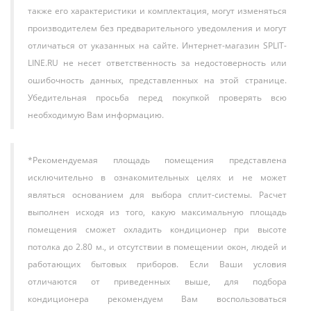
также его характеристики и комплектация, могут изменяться
Ballu Platinum Comfort BPHS-08H
— это сплит-система, где
производителем без предварительного уведомления и могут
внешний и внутренний блоки уже соединены и не требуют
отличаться от указанных на сайте. Интернет-магазин SPLIT-
сборки на месте. Вот ее основные параметры:
LINE.RU не несет ответственность за недостоверность или
Тип
: Мобильный сплит-системный кондиционер
ошибочность данных, представленных на этой странице.
(компактный внешний блок + внутренний блок на
Убедительная просьба перед покупкой проверять всю
колесах).
необходимую Вам информацию.
Мощность охлаждения
: 2.6 кВт (9000 BTU).
Площадь охлаждения
: до 25 м².
Энергоэффективность
: Класс B. Удельная
*Рекомендуемая площадь помещения представлена
энергоэффективность (EER): 2.6.
исключительно в ознакомительных целях и не может
Хладагент
: R-290 (пропан), 0.22 кг.
являться основанием для выбора сплит-системы. Расчет
Уровень шума (внутр. блок)
: 42-52 дБ(А).
выполнен исходя из того, какую максимальную площадь
Расход воздуха
: 350 м³/ч.
помещения сможет охладить кондиционер при высоте
Режимы работы
: Охлаждение, Осушение,
потолка до 2.80 м., и отсутствии в помещении окон, людей и
Вентиляция, Авто, Сон.
работающих бытовых приборов. Если Ваши условия
Управление
: Пульт ДУ с ЖК-дисплеем.
отличаются от приведенных выше, для подбора
Длина воздуховода
: до 1.5 м (гибкий, с диаметром
~150 мм).
кондиционера рекомендуем Вам воспользоваться