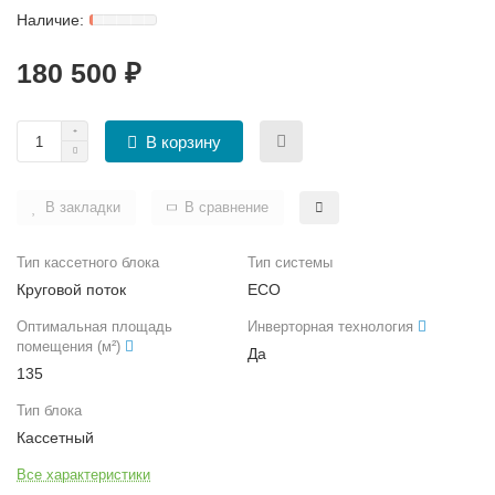
ЧИЛЛЕРЫ И ФАНКОЙЛЫ
УВЛАЖНИТЕЛИ ВОЗДУХА
ТЕПЛОВЫЕ ПУШКИ
ТРУБЫ, ШЛАНГИ И ФИТИНГИ
180 500 ₽
КРЫШНЫЕ КОНДИЦИОНЕРЫ (РУФТОПЫ)
ТЕПЛЫЕ ПОЛЫ
В корзину
ПРЕЦИЗИОННЫЕ КОНДИЦИОНЕРЫ
ТЕРМОРЕГУЛЯТОРЫ
ХОЛОДИЛЬНЫЕ МАШИНЫ
ЭЛЕКТРОКАМИНЫ
В закладки
В сравнение
ЦЕНТРАЛЬНЫЕ КОНДИЦИОНЕРЫ
Тип кассетного блока
Тип системы
Круговой поток
ECO
Оптимальная площадь
Инверторная технология
помещения (м²)
Да
135
Тип блока
Кассетный
Все характеристики