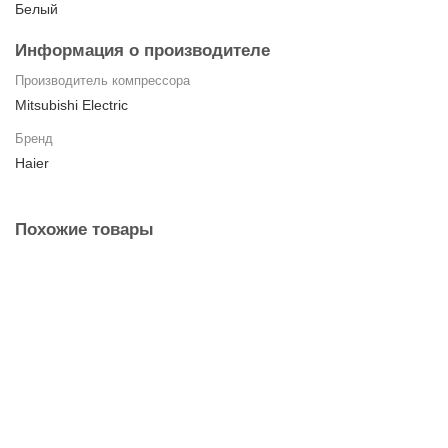
Белый
Информация о производителе
Производитель компрессора
Mitsubishi Electric
Бренд
Haier
Похожие товары
Кассетный кондиционер Haier AB140S1LK1FA /
1U140S1LN1FB