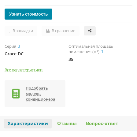
ЧИЛЛЕРЫ И ФАНКОЙЛЫ
УВЛАЖНИТЕЛИ ВОЗДУХА
ТЕПЛОВЫЕ ПУШКИ
ТРУБЫ, ШЛАНГИ И ФИТИНГИ
ОНЛАЙН-КАЛЬКУЛЯТОР
Узнать стоимость
КРЫШНЫЕ КОНДИЦИОНЕРЫ (РУФТОПЫ)
ТЕПЛЫЕ ПОЛЫ
В закладки
В сравнение
ПРЕЦИЗИОННЫЕ КОНДИЦИОНЕРЫ
ТЕРМОРЕГУЛЯТОРЫ
Серия
Оптимальная площадь
помещения (м²)
Grace DC
ХОЛОДИЛЬНЫЕ МАШИНЫ
ЭЛЕКТРОКАМИНЫ
35
Все характеристики
ЦЕНТРАЛЬНЫЕ КОНДИЦИОНЕРЫ
Подобрать
модель
кондиционера
Характеристики
Отзывы
Вопрос-ответ