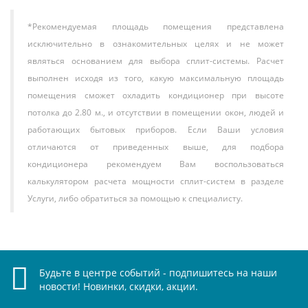
функций: выбор режима (охлаждение, обогрев,
вентиляция, осушение, автоматический), регулировка
*Рекомендуемая площадь помещения представлена
скорости вентилятора, таймер, настройка
исключительно в ознакомительных целях и не может
температуры.
являться основанием для выбора сплит-системы. Расчет
Режим «Тихий ночной»
. Автоматически снижает
выполнен исходя из того, какую максимальную площадь
скорость вентилятора и уровень шума для
помещения сможет охладить кондиционер при высоте
комфортного ночного использования.
потолка до 2.80 м., и отсутствии в помещении окон, людей и
Авторестарт
. После внезапного отключения
электричества кондиционер возобновит работу в том
работающих бытовых приборов. Если Ваши условия
же режиме, что и до сбоя.
отличаются от приведенных выше, для подбора
Защита от переохлаждения
. В режиме обогрева
кондиционера рекомендуем Вам воспользоваться
система автоматически активирует подогрев
калькулятором расчета мощности сплит-систем в разделе
компрессора при низких уличных температурах,
Услуги, либо обратиться за помощью к специалисту.
предотвращая его замерзание и обеспечивая
стабильную работу.
Надежность и долговечность
. Использование
качественных компонентов и защита от перегрузок
по току гарантируют долгий срок службы
Будьте в центре событий - подпишитесь на наши
новости! Новинки, скидки, акции.
оборудования.
Простота монтажа
. Стандартная длина