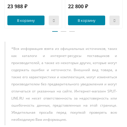
температуры, что положительно сказывается на
23 988 ₽
22 800 ₽
счетах за электричество.
Тихая работа внутреннего блока
. Уровень шума
В корзину
В корзину
всего 24 дБ(А) ночью позволяет использовать
кондиционер в спальне или детской комнате, не
мешая отдыху.
Широкий рабочий диапазон температур
.
*Вся информация взята из официальных источников, таких
Охлаждение эффективно при уличной температуре
как каталоги и интернет-ресурсы поставщиков и
до +43°C, обогрев — до -7°C, что делает систему
пригодной для использования в большинстве
производителей, а также из некоторых других, которые могут
регионов России, включая жаркое краснодарское
содержать ошибки и неточности. Внешний вид товара, а
лето.
также его характеристики и комплектация, могут изменяться
Многоступенчатая система фильтрации
.
производителем без предварительного уведомления и могут
Встроенный антибактериальный и пылевой фильтры
отличаться от указанных на сайте. Интернет-магазин SPLIT-
задерживают частицы пыли, аллергены и
LINE.RU не несет ответственность за недостоверность или
микроорганизмы, обеспечивая подачу в комнату
ошибочность данных, представленных на этой странице.
более чистого воздуха.
Убедительная просьба перед покупкой проверять всю
Умное и простое управление
. На пульте ДУ —
необходимую Вам информацию.
интуитивно понятные кнопки для всех основных