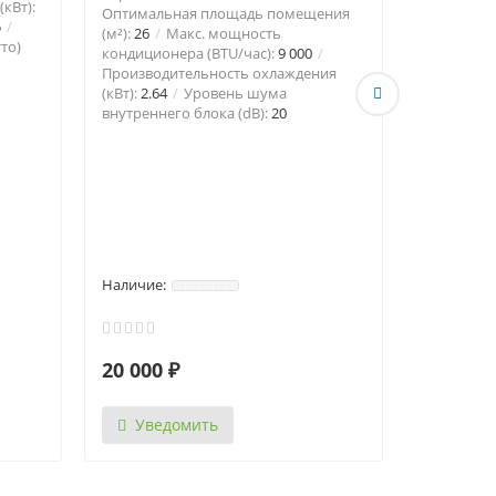
кВт):
Оптимальная площадь помещения
5
(м²):
26
Макс. мощность
MSZ-FH35
то)
кондиционера (BTU/час):
9 000
Mitsubish
Производительность охлаждения
блок/Нас
(кВт):
2.64
Уровень шума
внутреннего блока (dB):
20
Оптималь
(м²):
35
И
Да
Произ
охлаждени
Производи
4
Вес тов
Масса това
(кг):
15.5
20 000 ₽
64 573 
Уведомить
Увед