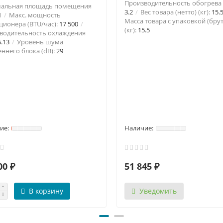
Производительность обогрева (
альная площадь помещения
3.2
Вес товара (нетто) (кг):
15.
1
Макс. мощность
Масса товара с упаковкой (брут
ционера (BTU/час):
17 500
(кг):
15.5
водительность охлаждения
5.13
Уровень шума
ннего блока (dB):
29
00 ₽
51 845 ₽
В корзину
Уведомить