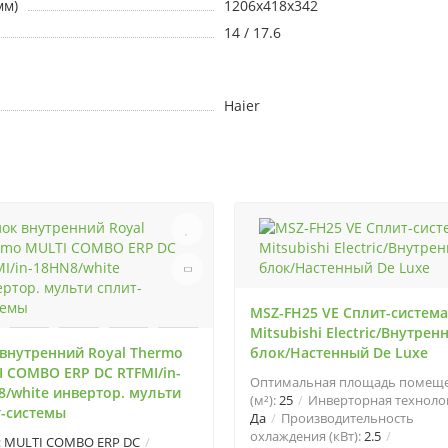
мм)
1206х418х342
14 / 17.6
Haier
MSZ-FH25 VE Сплит-система
Mitsubishi Electric/Внутрен
внутренний Royal Thermo
блок/Настенный De Luxe
 COMBO ERP DC RTFMI/in-
Оптимальная площадь помещ
/white инвертор. мульти
(м²):
25
Инверторная техноло
т-системы
Да
Производительность
охлаждения (кВт):
2.5
:
MULTI COMBO ERP DC