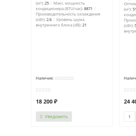
(м²):
25
Макс. мощность
Оптим
кондиционера (BTU/час):
8871
(м²):
5
Производительность охлаждения
конди
(кВт):
2.6
Уровень шума
Произ
внутреннего блока (dB):
21
(кВт):
внутре
18 200 ₽
24 4
Уведомить