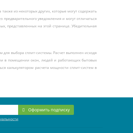
 также из некоторых других, которые могут содержать
ез предварительного уведомления и могут отличаться
ных, представленных на этой странице. Убедительная
 для выбора сплит-системы. Расчет выполнен исходя
твии в помещении окон, людей и работающих бытовых
ься калькулятором расчета мощности сплит-систем в
Оформить подписку
иальности