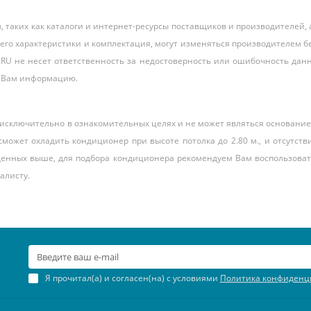
таких как каталоги и интернет-ресурсы поставщиков и производителей, а
 его характеристики и комплектация, могут изменяться производителем б
NE.RU не несет ответственность за недостоверность или ошибочность дан
ю Вам информацию.
сключительно в ознакомительных целях и не может являться основанием
может охладить кондиционер при высоте потолка до 2.80 м., и отсутс
денных выше, для подбора кондиционера рекомендуем Вам воспользоват
алисту.
Я прочитал(а) и согласен(на) с условиями
Политика конфиденц