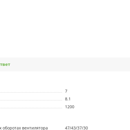
твет
7
8.1
1200
х оборотах вентилятора
47/43/37/30