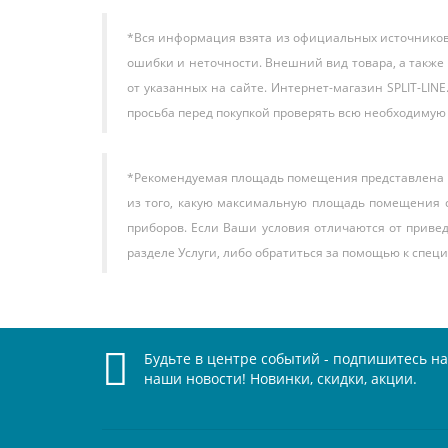
*Вся информация взята из официальных источников, 
ошибки и неточности. Внешний вид товара, а также
от указанных на сайте. Интернет-магазин SPLIT-LI
просьба перед покупкой проверять всю необходиму
*Рекомендуемая площадь помещения представлена и
из того, какую максимальную площадь помещения с
приборов. Если Ваши условия отличаются от приве
разделе Услуги, либо обратиться за помощью к специ
Будьте в центре событий - подпишитесь на
наши новости! Новинки, скидки, акции.