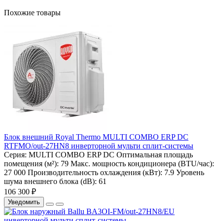
Похожие товары
Блок внешний Royal Thermo MULTI COMBO ERP DC
RTFMO/out-27HN8 инверторной мульти сплит-системы
Серия:
MULTI COMBO ERP DC
Оптимальная площадь
помещения (м²):
79
Макс. мощность кондиционера (BTU/час):
27 000
Производительность охлаждения (кВт):
7.9
Уровень
шума внешнего блока (dB):
61
106 300 ₽
Уведомить