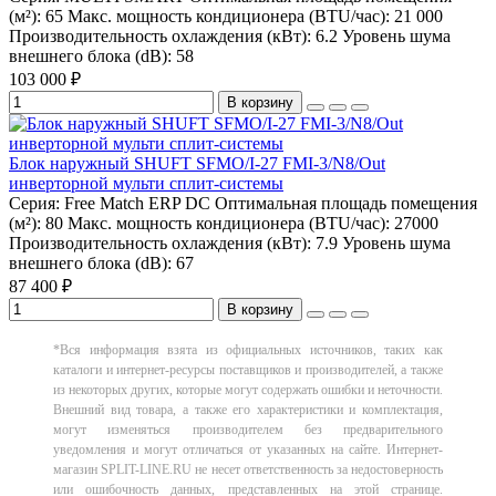
(м²):
65
Макс. мощность кондиционера (BTU/час):
21 000
Производительность охлаждения (кВт):
6.2
Уровень шума
внешнего блока (dB):
58
103 000 ₽
В корзину
Блок наружный SHUFT SFMO/I-27 FMI-3/N8/Out
инверторной мульти сплит-системы
Серия:
Free Match ERP DC
Оптимальная площадь помещения
(м²):
80
Макс. мощность кондиционера (BTU/час):
27000
Производительность охлаждения (кВт):
7.9
Уровень шума
внешнего блока (dB):
67
87 400 ₽
В корзину
*Вся информация взята из официальных источников, таких как
каталоги и интернет-ресурсы поставщиков и производителей, а также
из некоторых других, которые могут содержать ошибки и неточности.
Внешний вид товара, а также его характеристики и комплектация,
могут изменяться производителем без предварительного
уведомления и могут отличаться от указанных на сайте. Интернет-
магазин SPLIT-LINE.RU не несет ответственность за недостоверность
или ошибочность данных, представленных на этой странице.