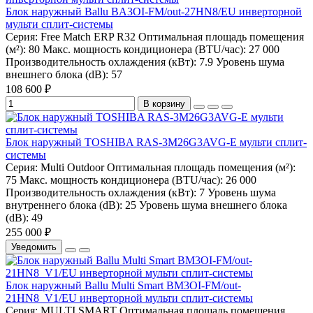
Блок наружный Ballu BA3OI-FM/out-27HN8/EU инверторной
мульти сплит-системы
Серия:
Free Match ERP R32
Оптимальная площадь помещения
(м²):
80
Макс. мощность кондиционера (BTU/час):
27 000
Производительность охлаждения (кВт):
7.9
Уровень шума
внешнего блока (dB):
57
108 600 ₽
В корзину
Блок наружный TOSHIBA RAS-3M26G3AVG-E мульти сплит-
системы
Серия:
Multi Outdoor
Оптимальная площадь помещения (м²):
75
Макс. мощность кондиционера (BTU/час):
26 000
Производительность охлаждения (кВт):
7
Уровень шума
внутреннего блока (dB):
25
Уровень шума внешнего блока
(dB):
49
255 000 ₽
Уведомить
Блок наружный Ballu Multi Smart BM3OI-FM/out-
21HN8_V1/EU инверторной мульти сплит-системы
Серия:
MULTI SMART
Оптимальная площадь помещения