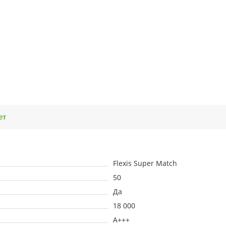
ет
Flexis Super Match
50
Да
18 000
A+++