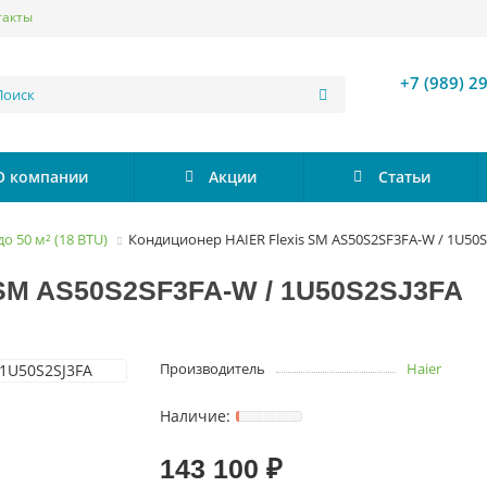
такты
+7 (989) 2
О компании
Акции
Статьи
до 50 м² (18 BTU)
Кондиционер HAIER Flexis SM AS50S2SF3FA-W / 1U50S
 SM AS50S2SF3FA-W / 1U50S2SJ3FA
Производитель
Haier
143 100 ₽