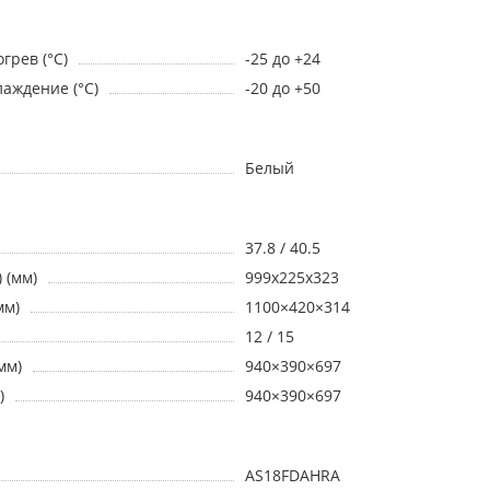
грев (°С)
-25 до +24
аждение (°С)
-20 до +50
Белый
37.8 / 40.5
 (мм)
999x225x323
мм)
1100×420×314
12 / 15
мм)
940×390×697
)
940×390×697
AS18FDAHRA