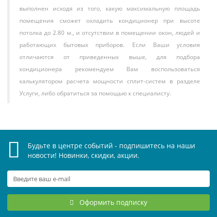
выполнен исходя из того, какую максимальную площадь
помещения сможет охладить кондиционер при высоте
потолка до 2.80 м., и отсутствии в помещении окон, людей и
работающих бытовых приборов. Если Ваши условия
отличаются от приведенных выше, для подбора
кондиционера рекомендуем Вам воспользоваться
калькулятором расчета мощности сплит-систем в разделе
Услуги, либо обратиться за помощью к специалисту.
Будьте в центре событий - подпишитесь на наши
новости! Новинки, скидки, акции.
Оформить подписку