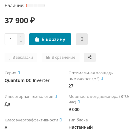
ЧИЛЛЕРЫ И ФАНКОЙЛЫ
УВЛАЖНИТЕЛИ ВОЗДУХА
ТЕПЛОВЫЕ ПУШКИ
ТРУБЫ, ШЛАНГИ И ФИТИНГИ
37 900 ₽
КРЫШНЫЕ КОНДИЦИОНЕРЫ (РУФТОПЫ)
ТЕПЛЫЕ ПОЛЫ
В корзину
ПРЕЦИЗИОННЫЕ КОНДИЦИОНЕРЫ
ТЕРМОРЕГУЛЯТОРЫ
ХОЛОДИЛЬНЫЕ МАШИНЫ
ЭЛЕКТРОКАМИНЫ
В закладки
В сравнение
ЦЕНТРАЛЬНЫЕ КОНДИЦИОНЕРЫ
Серия
Оптимальная площадь
помещения (м²)
Quantum DC Inverter
27
Инверторная технология
Мощность кондиционера (BTU/
час)
Да
9 000
Класс энергоэффективности
Тип блока
Настенный
A