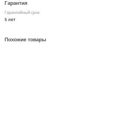
Гарантия
Гарантийный срок
5 лет
Похожие товары
Кондиционер HAIER Jade SM AS25S2SJ3FA-G /
1U25MEC1FRA