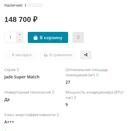
ЧИЛЛЕРЫ И ФАНКОЙЛЫ
УВЛАЖНИТЕЛИ ВОЗДУХА
ТЕПЛОВЫЕ ПУШКИ
ТРУБЫ, ШЛАНГИ И ФИТИНГИ
148 700 ₽
КРЫШНЫЕ КОНДИЦИОНЕРЫ (РУФТОПЫ)
ТЕПЛЫЕ ПОЛЫ
В корзину
ПРЕЦИЗИОННЫЕ КОНДИЦИОНЕРЫ
ТЕРМОРЕГУЛЯТОРЫ
ХОЛОДИЛЬНЫЕ МАШИНЫ
ЭЛЕКТРОКАМИНЫ
В закладки
В сравнение
ЦЕНТРАЛЬНЫЕ КОНДИЦИОНЕРЫ
Серия
Оптимальная площадь
помещения (м²)
Jade Super Match
27
Инверторная технология
Мощность кондиционера (BTU/
час)
Да
9
Класс энергоэффективности
A+++