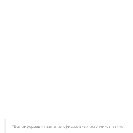
В корзину
Кондиционер HAIER Flexis SM AS25S2SF3FA-G /
1U25S2SM3FA
87 800 ₽
В корзину
*Вся информация взята из официальных источников, таких