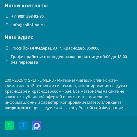
Наши контакты
комфортном для офиса или торгового зала уровне.
Долговечность и коррозионная стойкость
.
+7 (989) 298-92-35
Наружный блок выполнен из оцинкованной стали с
info@split-line.ru
порошковым покрытием, устойчивым к
ультрафиолету, перепадам температур и
Наш адрес
атмосферным осадкам, характерным для климата
Краснодарского края.
Российская Федерация, г. Краснодар, 350000
Энергоэффективность в классе
. Несмотря на
График работы: с понедельника по пятницу с 9:00 до 18:00
неинверторную архитектуру, модель соответствует
без перерыва
современным стандартам энергопотребления, что
подтверждается классом энергоэффективности
2007-2026 © SPLIT-LINE.RU - Интернет-магазин сплит-систем,
(обычно B или выше по шкале для данных типов
климатической техники и систем кондиционирования воздуха в
устройств).
Краснодаре и Краснодарском крае. Все материалы на сайте не
являются публичной офертой и носят исключительно
Гибкость монтажа
. Компактные габариты блоков и
информационный характер. Копирование материалов сайта
возможность разнообразных подключений
запрещено
и преследуется по закону Российской Федерации.
воздуховодов (снизу, сзади, сбоку) упрощают
интеграцию системы в любые проектные решения.
Области применения