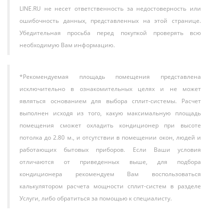
эксплуатации в условиях коммерческого использования.
LINE.RU не несет ответственность за недостоверность или
Высокая производительность и мощность
.
ошибочность данных, представленных на этой странице.
Номинальная холодопроизводительность составляет
Убедительная просьба перед покупкой проверять всю
14 кВт (около 48 000 BTU), что позволяет эффективно
необходимую Вам информацию.
охлаждать помещения площадью до 140-160 м² (в
зависимости от высоты потолков, тепловыделений и
других факторов). Аналогичный показатель по
*Рекомендуемая площадь помещения представлена
нагреву обеспечивает комфорт в межсезонье.
исключительно в ознакомительных целях и не может
Оптимизированный для канального монтажа
являться основанием для выбора сплит-системы. Расчет
воздушный поток
. Внутренний блок оснащён
выполнен исходя из того, какую максимальную площадь
высоконапорным вентилятором и специальным
помещения сможет охладить кондиционер при высоте
корпусом, минимизирующим аэродинамические
потолка до 2.80 м., и отсутствии в помещении окон, людей и
потери. Это позволяет использовать более длинные
работающих бытовых приборов. Если Ваши условия
и сложные тракты воздуховодов без значительной
отличаются от приведенных выше, для подбора
потери производительности.
кондиционера рекомендуем Вам воспользоваться
Широкий рабочий диапазон температур
. Система
калькулятором расчета мощности сплит-систем в разделе
предназналена для работы в режиме охлаждения
при температуре наружного воздуха до +43°C и в
Услуги, либо обратиться за помощью к специалисту.
режиме обогрева — до -15°C. Это гарантирует