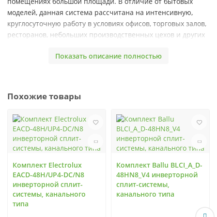
помещениях большой площади. В отличие от бытовых
моделей, данная система рассчитана на интенсивную,
круглосуточную работу в условиях офисов, торговых залов,
ресторанов, небольших производственных цехов и других
коммерческих объектов. Её ключевая особенность —
Показать описание полностью
интеграция в существующую или проектируемую систему
вентиляции, что обеспечивает равномерное
распределение охлажденного или нагретого воздуха по
всему помещению через воздуховоды, исключая сквозняки
Похожие товары
и локальные перепады температуры.
Конструктивные особенности и
принцип работы
Система состоит из двух основных блоков: наружного
(компрессорно-конденсаторного) и внутреннего
Комплект Electrolux
Комплект Ballu BLCI_A_D-
(испарительного) канального.
Наружный блок
EACD-48H/UP4-DC/N8
48HN8_V4 инверторной
размещается на улице, на крыше или в технических
инверторной сплит-
сплит-системы,
помещениях.
Внутренний блок
монтируется внутри
системы, канального
канального типа
помещения, обычно в технических зонах (подвесные
типа
потолки, чердаки, вентиляционные шахты) и подключается