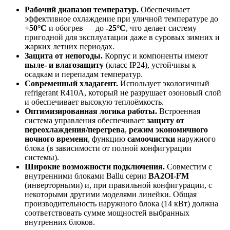
Рабочий диапазон температур.
Обеспечивает
эффективное охлаждение при уличной температуре до
+50°C
и обогрев — до
-25°C
, что делает систему
пригодной для эксплуатации даже в суровых зимних и
жарких летних периодах.
Защита от непогоды.
Корпус и компоненты имеют
пыле- и влагозащиту
(класс IP24), устойчивы к
осадкам и перепадам температур.
Современный хладагент.
Использует экологичный
refrigerant R410A, который не разрушает озоновый слой
и обеспечивает высокую теплоёмкость.
Оптимизированная логика работы.
Встроенная
система управления обеспечивает
защиту от
переохлаждения/перегрева
,
режим экономичного
ночного времени
, функцию
самоочистки
наружного
блока (в зависимости от полной конфигурации
системы).
Широкие возможности подключения.
Совместим с
внутренними блоками Ballu серии
BA2OI-FM
(инверторными) и, при правильной конфигурации, с
некоторыми другими моделями линейки. Общая
производительность наружного блока (14 кВт) должна
соответствовать сумме мощностей выбранных
внутренних блоков.