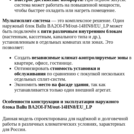
система может работать на повышенной мощности,
чтобы быстрее охладить или нагреть помещение.
Мультисплит-система
— это комплексное решение. Один
наружный блок Ballu BA2OI-FM/out-14HN8/EU_LP может
быть подключён к
пяти различным внутренним блокам
(настенным, кассетным, канального типа и др.),
установленным в отдельных комнатах или зонах. Это
позволяет:
Создать
независимые климат-контролируемые зоны
в
квартире, офисе, гостинице.
Оптимизировать
стоимость установки и
обслуживания
по сравнению с покупкой нескольких
отдельных сплит-систем.
Экономить
место на фасаде здания
, так как
устанавливается только один внешний агрегат.
Особенности конструкции и эксплуатации наружного
блока Ballu BA2OI-FM/out-14HN8/EU_LP
Данная модель спроектирована для надёжной и долговечной
работы в различных климатических условиях, характерных
для России.