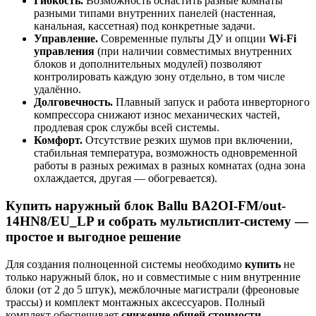
Гибкость.
Возможность оснастить разные комнаты
разными типами внутренних панелей (настенная,
канальная, кассетная) под конкретные задачи.
Управление.
Современные пульты ДУ и опции
Wi-Fi
управления
(при наличии совместимых внутренних
блоков и дополнительных модулей) позволяют
контролировать каждую зону отдельно, в том числе
удалённо.
Долговечность.
Плавный запуск и работа инверторного
компрессора снижают износ механических частей,
продлевая срок службы всей системы.
Комфорт.
Отсутствие резких шумов при включении,
стабильная температура, возможность одновременной
работы в разных режимах в разных комнатах (одна зона
охлаждается, другая — обогревается).
Купить наружный блок Ballu BA2OI-FM/out-
14HN8/EU_LP и собрать мультисплит-систему —
простое и выгодное решение
Для создания полноценной системы необходимо
купить
не
только наружный блок, но и совместимые с ним внутренние
блоки (от 2 до 5 штук), межблочные магистрали (фреоновые
трассы) и комплект монтажных аксессуаров. Полный
комплект обеспечивает
снижение общей стоимости